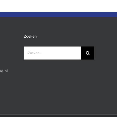
Zoeken
Zoeken
naar:
e.nl