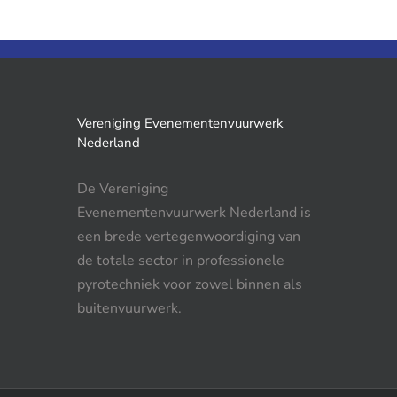
Vereniging Evenementenvuurwerk
Nederland
De Vereniging
Evenementenvuurwerk Nederland is
een brede vertegenwoordiging van
de totale sector in professionele
pyrotechniek voor zowel binnen als
buitenvuurwerk.