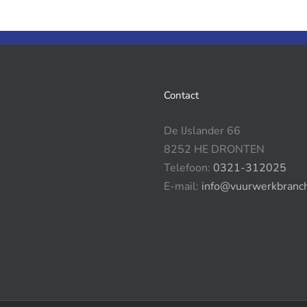
Contact
De IJslander 66
8252 HE DRONTEN
Telefoon:
0321-312025
E-mail:
info@vuurwerkbranch