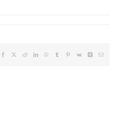
Facebook
X
Reddit
LinkedIn
WhatsApp
Tumblr
Pinterest
Vk
Xing
E-
mail