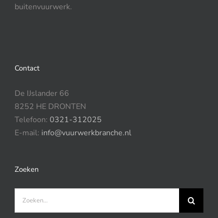
buitenvuurwerk.
Contact
De IJslander 66
8252 HE DRONTEN
Telefoon:
0321-312025
E-mail:
info@vuurwerkbranche.nl
Zoeken
Zoeken
naar: