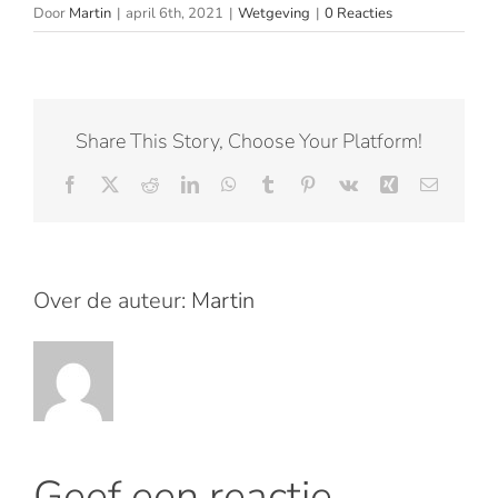
Door
Martin
|
april 6th, 2021
|
Wetgeving
|
0 Reacties
Share This Story, Choose Your Platform!
Facebook
X
Reddit
LinkedIn
WhatsApp
Tumblr
Pinterest
Vk
Xing
E-
mail
Over de auteur:
Martin
Geef een reactie